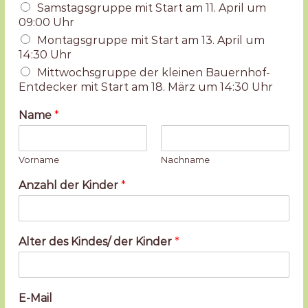
r
Samstagsgruppe mit Start am 11. April um
e
09:00 Uhr
k
Montagsgruppe mit Start am 13. April um
t
14:30 Uhr
v
e
Mittwochsgruppe der kleinen Bauernhof-
r
Entdecker mit Start am 18. März um 14:30 Uhr
m
a
Name
*
r
k
t
u
Vorname
Nachname
n
g
Anzahl der Kinder
*
Alter des Kindes/ der Kinder
*
E-Mail