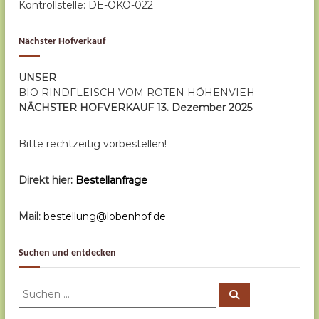
Kontrollstelle: DE-ÖKO-022
Nächster Hofverkauf
UNSER
BIO RINDFLEISCH VOM ROTEN HÖHENVIEH
NÄCHSTER HOFVERKAUF 13. Dezember 2025
Bitte rechtzeitig vorbestellen!
Direkt hier:
Bestellanfrage
Mail:
bestellung@lobenhof.de
Suchen und entdecken
S
S
u
u
c
c