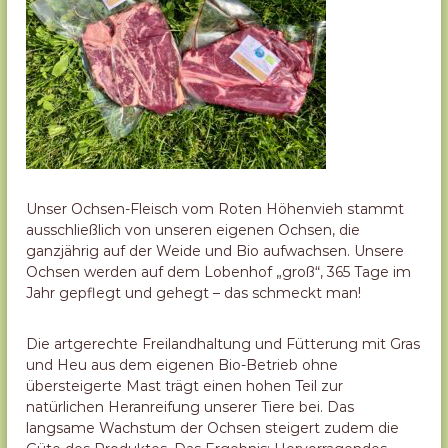
r
e
k
t
v
e
r
m
a
r
k
t
Unser Ochsen-Fleisch vom Roten Höhenvieh stammt
u
ausschließlich von unseren eigenen Ochsen, die
n
ganzjährig auf der Weide und Bio aufwachsen. Unsere
g
Ochsen werden auf dem Lobenhof „groß“, 365 Tage im
Jahr gepflegt und gehegt – das schmeckt man!
Die artgerechte Freilandhaltung und Fütterung mit Gras
und Heu aus dem eigenen Bio-Betrieb ohne
übersteigerte Mast trägt einen hohen Teil zur
natürlichen Heranreifung unserer Tiere bei. Das
langsame Wachstum der Ochsen steigert zudem die