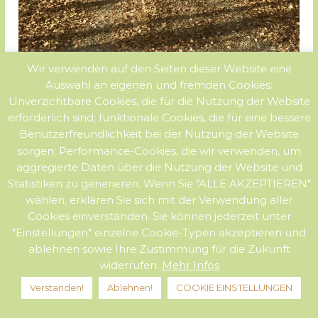
Wir verwenden auf den Seiten dieser Website eine
Auswahl an eigenen und fremden Cookies:
Unverzichtbare Cookies, die für die Nutzung der Website
erforderlich sind; funktionale Cookies, die für eine bessere
Benutzerfreundlichkeit bei der Nutzung der Website
sorgen; Performance-Cookies, die wir verwenden, um
aggregierte Daten über die Nutzung der Website und
Statistiken zu generieren. Wenn Sie "ALLE AKZEPTIEREN"
wählen, erklären Sie sich mit der Verwendung aller
Cookies einverstanden. Sie können jederzeit unter
"Einstellungen" einzelne Cookie-Typen akzeptieren und
Copyright © 2026
Lobenhof
Alle Rechte vorbehalten. Theme:
Flash
von ThemeGrill. Präsentiert von
WordPress
ablehnen sowie Ihre Zustimmung für die Zukunft
Datenschutzerklärung
Impressum
widerrufen.
Mehr Infos
Hinweise und Nutzungsbedingungen
Kontakt
Verstanden!
Ablehnen!
COOKIE EINSTELLUNGEN